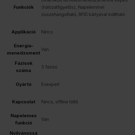
Funkciók
(hálózatfigyelős), Napelemmel
összehangolható, RFID kártyával indítható
Applikáció
Nincs
Energia-
Van
menedzsment
Fázisok
3 fázisú
száma
Gyártó
Evexpert
Kapcsolat
Nincs, offline töltő
Napelemes
Van
funkció
Nyilvánossá