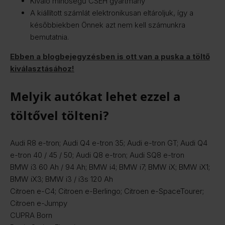
Kiváló minőségű CSEH gyártmány
A kiállított számlát elektronikusan eltároljuk, így a
későbbiekben Önnek azt nem kell számunkra
bemutatnia.
Ebb
en a blogbejegyzésben is ott van a puska a töltő
kiválasztásához!
Melyik autókat lehet ezzel a
töltővel tölteni?
Audi R8 e-tron; Audi Q4 e-tron 35; Audi e-tron GT; Audi Q4
e-tron 40 / 45 / 50; Audi Q8 e-tron; Audi SQ8 e-tron
BMW i3 60 Ah / 94 Ah; BMW i4; BMW i7; BMW iX; BMW iX1;
BMW iX3; BMW i3 / i3s 120 Ah
Citroen e-C4; Citroen e-Berlingo; Citroen e-SpaceTourer;
Citroen e-Jumpy
CUPRA Born