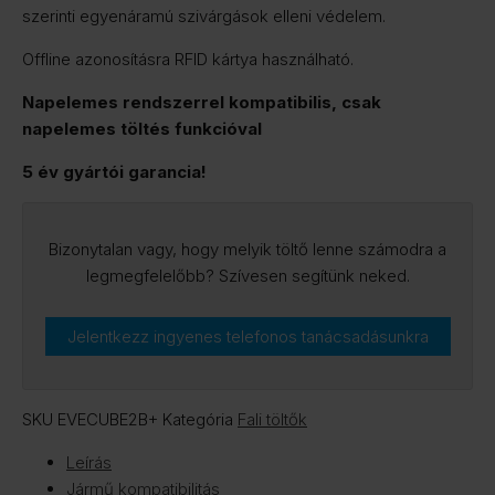
csatlakozóval
szerinti egyenáramú szivárgások elleni védelem.
(energia
Offline azonosításra RFID kártya használható.
menedzsment,
kijelző,
Napelemes rendszerrel kompatibilis, csak
RFID,
napelemes töltés funkcióval
napelem)
5 év gyártói garancia!
mennyiség
Bizonytalan vagy, hogy melyik töltő lenne számodra a
legmegfelelőbb? Szívesen segítünk neked.
Jelentkezz ingyenes telefonos tanácsadásunkra
SKU
EVECUBE2B+
Kategória
Fali töltők
Leírás
Jármű kompatibilitás