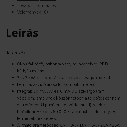
További információk
Vélemények (0)
Leírás
Jellemzők:
Okos fali töltő, otthonra vagy munkahelyre, RFID
kártyás indítással
2×22 kW-os Type 2 csatlakozóval vagy kábellel
Fém házas, időjárásálló, kompakt méretű
Integrált 30 mA AC és 6 mA DC szivárgóáram
védelem, amelynek köszönhetően a telepítéskor nem
szükséges B típusú érintésvédelmi (FI) reléket
beépíteni. Ez kb. 250.000 Ft árelőnyt is jelent egyes
termékekhez képest
Állítható áramerősség 6A / 10A / 13A / 16A / 20A / 25A