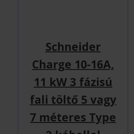
Schneider
Charge 10-16A,
11 kW 3 fázisú
Ennek
fali töltő 5 vagy
a
terméknek
7 méteres Type
több
variációja
van.