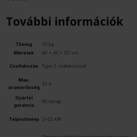
További információk
Tömeg
30 kg
Méretek
60 × 40 × 137 cm
Csatlakozás
Type 2 csatlakozóval
Max.
32 A
áramerősség
Gyártói
60 hónap
garancia
Teljesítmény
2×22 kW
Dinamikus terhelésmenedzsmentre képes