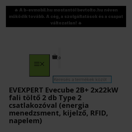
Kilépés
🔥 A b-evmobil.hu mostantól bevtolto.hu néven
a
működik tovább. A cég, a szolgáltatások és a csapat
tartalomba
változatlan! 🔥
0
Menü
Search
EVEXPERT Evecube 2B+ 2x22kW
fali töltő 2 db Type 2
csatlakozóval (energia
menedzsment, kijelző, RFID,
napelem)