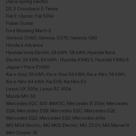
Dacia Spring Electric
DS 3 Crossback E-Tense
Fiat E-Ulysse; Fiat 500e
Fisker Ocean
Ford Mustang Mach-E
Genesis GV60; Genesis GV70; Genesis G80
Honda e Advance
Hyundai Ioniq Electric 28 kWh; 38 kWh; Hyundai Kona
Electric 39 kWh; 64 kWh ; Hyundai IONIQ 5; Hyundai IONIQ 6
Jaguar I-Pace EV400
Kia e-Soul 39 kWh; Kia e-Soul 64 kWh; Kia e-Niro 39 kWh;
Kia e-Niro 64 kWh; Kia EV6; Kia Niro EV
Lexus UX 300e; Lexus RZ 450e
Mazda MX-30
Mercedes EQC 400 4MATIC; Mercedes B 250e; Mercedes
EQA; Mercedes EQB; Mercedes EQC; Mercedes EQE;
Mercedes EQS; Mercedes EQV; Mercedes eVito
MG MG4 Electric; MG MG5 Electric; MG ZS EV; MG Marvel R
Mini Cooper SE