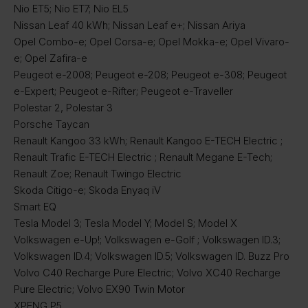
Nio ET5; Nio ET7; Nio EL5
Nissan Leaf 40 kWh; Nissan Leaf e+; Nissan Ariya
Opel Combo-e; Opel Corsa-e; Opel Mokka-e; Opel Vivaro-
e; Opel Zafira-e
Peugeot e-2008; Peugeot e-208; Peugeot e-308; Peugeot
e-Expert; Peugeot e-Rifter; Peugeot e-Traveller
Polestar 2, Polestar 3
Porsche Taycan
Renault Kangoo 33 kWh; Renault Kangoo E-TECH Electric ;
Renault Trafic E-TECH Electric ; Renault Megane E-Tech;
Renault Zoe; Renault Twingo Electric
Skoda Citigo-e; Skoda Enyaq iV
Smart EQ
Tesla Model 3; Tesla Model Y; Model S; Model X
Volkswagen e-Up!; Volkswagen e-Golf ; Volkswagen ID.3;
Volkswagen ID.4; Volkswagen ID.5; Volkswagen ID. Buzz Pro
Volvo C40 Recharge Pure Electric; Volvo XC40 Recharge
Pure Electric; Volvo EX90 Twin Motor
XPENG P5