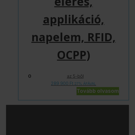
elérés,
applikáció,
napelem, RFID,
OCPP)
0
az 5-ből
289 900
Ft
27% ÁFÁVAL
Tovább olvasom