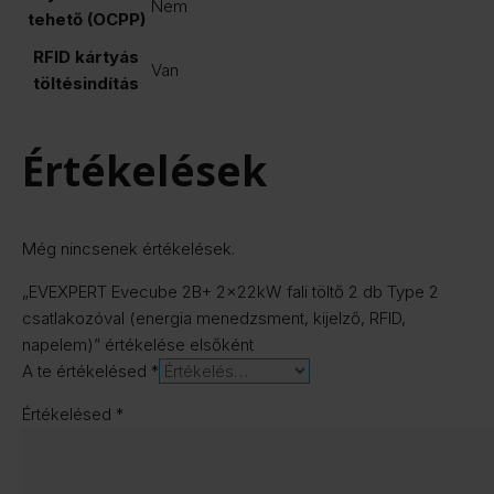
Nem
tehető (OCPP)
RFID kártyás
Van
töltésindítás
Értékelések
Még nincsenek értékelések.
„EVEXPERT Evecube 2B+ 2x22kW fali töltő 2 db Type 2
csatlakozóval (energia menedzsment, kijelző, RFID,
napelem)” értékelése elsőként
A te értékelésed
*
Értékelésed
*