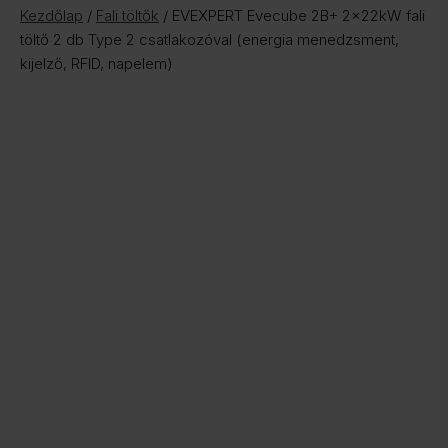
Kezdőlap
/
Fali töltők
/ EVEXPERT Evecube 2B+ 2x22kW fali
töltő 2 db Type 2 csatlakozóval (energia menedzsment,
kijelző, RFID, napelem)