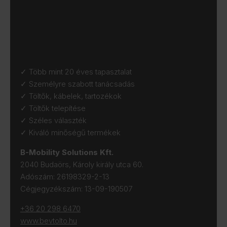
✓ Több mint 20 éves tapasztalat
✓ Személyre szabott tanácsadás
✓ Töltők, kábelek, tartozékok
✓ Töltők telepítése
✓ Széles választék
✓ Kiváló minőségű termékek
B-Mobility Solutions Kft.
2040 Budaörs, Károly király utca 60.
Adószám: 26198329-2-13
Cégjegyzékszám: 13-09-190507
+36 20 298 6470
www.bevtolto.hu