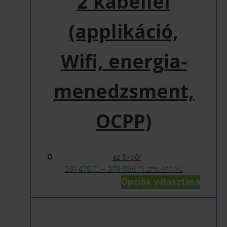
2 kábellel
A
változatok
(applikáció,
a
termékoldalon
Wifi, energia-
választhatók
ki
menedzsment,
OCPP)
0
az 5-ből
Ártartomány:
361 478
Ft
–
379 886
Ft
27% ÁFÁVAL
361
Opciók választása
478 Ft
-
379