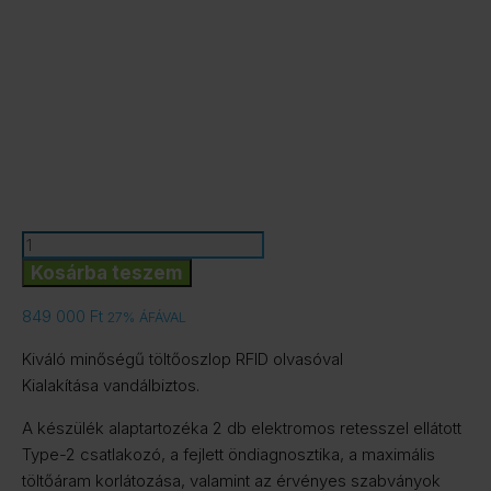
EVEXPERT
Evecube
Kosárba teszem
2B+
849 000
Ft
27% ÁFÁVAL
2x22kW
fali
Kiváló minőségű töltőoszlop RFID olvasóval
töltő
Kialakítása vandálbiztos.
2
db
A készülék alaptartozéka 2 db elektromos retesszel ellátott
Type
Type-2 csatlakozó, a fejlett öndiagnosztika, a maximális
2
töltőáram korlátozása, valamint az érvényes szabványok