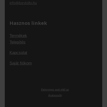
info@bevtolto.hu
Hasznos linkek
Termékek
Telepítés
Kapcsolat
Saját fiókom
Elektromos autó töltő az
Árukeresőn