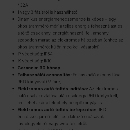
/ 32A
1 vagy 3 fázisról is használható
Dinamikus energiamenedzsmentre is képes – egy
okos árammérő méri a teljes energia felhasználást és
a töltő csak annyi energiát használ fel, amennyi
szabadon marad az elektromos hálózatban (ehhez az
okos árammérőt külön meg kell vásárolni)
IP védettség: IP54
IK védettség: IK10
Garancia: 60
hónap
Felhasználói azonosítás:
Felhasználó azonosítása
RFID kártyával (Mifare)
Elektromos autó töltés indítása:
Az elektromos
autó csatlakoztatása után csak egy RFID kártya kell,
ami lehet akár a telephely belépőkártyája is.
Elektromos autó töltés befejezése:
RFID
érintéssel, jármű felőli csatlakozó oldásával,
távfelügyeletről vagy web felületről.