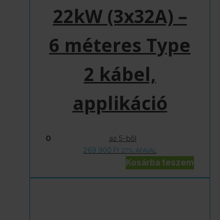
22kW (3x32A) –
6 méteres Type
2 kábel,
applikáció
0
az 5-ből
269 900
Ft
27% ÁFÁVAL
Kosárba teszem