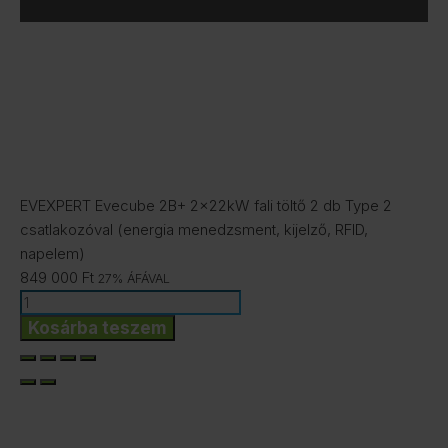
EVEXPERT Evecube 2B+ 2x22kW fali töltő 2 db Type 2
csatlakozóval (energia menedzsment, kijelző, RFID,
napelem)
849 000
Ft
27% ÁFÁVAL
EVEXPERT
Evecube
Kosárba teszem
2B+
2x22kW
fali
töltő
2