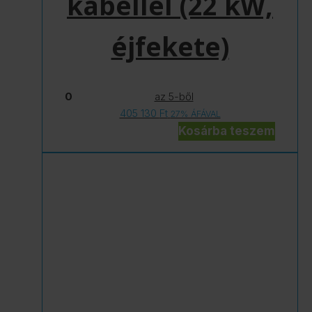
kábellel (22 kW,
éjfekete)
0
az 5-ből
405 130
Ft
27% ÁFÁVAL
Kosárba teszem